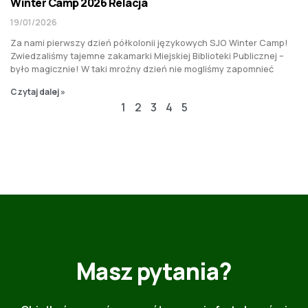
Winter Camp 2026 Relacja
19/01/2026
Za nami pierwszy dzień półkolonii językowych SJO Winter Camp!
Zwiedzaliśmy tajemne zakamarki Miejskiej Biblioteki Publicznej –
było magicznie! W taki mroźny dzień nie mogliśmy zapomnieć
Czytaj dalej »
1
2
3
4
5
Masz pytania?