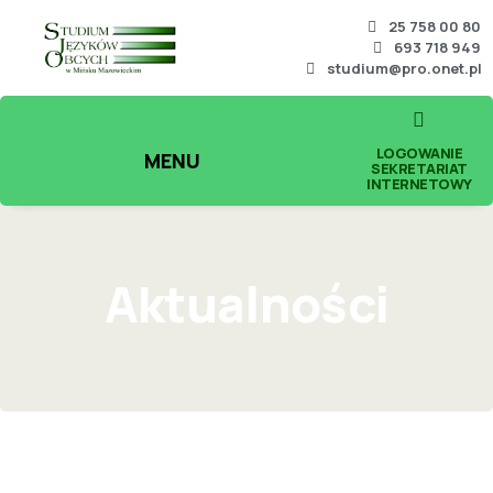
25 758 00 80
693 718 949
studium@pro.onet.pl
LOGOWANIE
MENU
SEKRETARIAT
INTERNETOWY
Aktualności