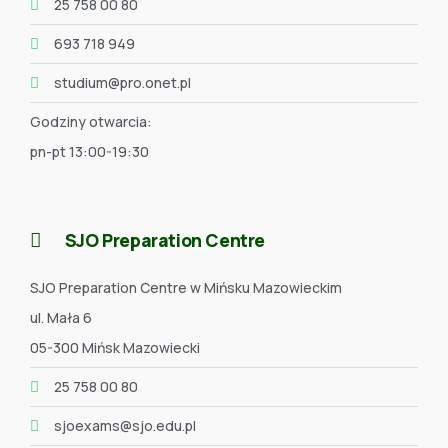
25 758 00 80
693 718 949
studium@pro.onet.pl
Godziny otwarcia:
pn-pt 13:00-19:30
SJO Preparation Centre
SJO Preparation Centre w Mińsku Mazowieckim
ul. Mała 6
05-300 Mińsk Mazowiecki
25 758 00 80
sjoexams@sjo.edu.pl