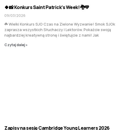
🍀📸 Konkurs Saint Patrick’s Week! 🐉💚
09/03/2026
☘️ Wielki Konkurs SJO Czas na Zielone Wyzwanie! Smok SJOk
zaprasza wszystkich Słuchaczy i Lektorów. Pokażcie swoją
najbardziej kreatywną stronę i świętujcie z nami! Jak
Czytaj dalej »
Zapisy na sesję Cambridge Young Learners 2026