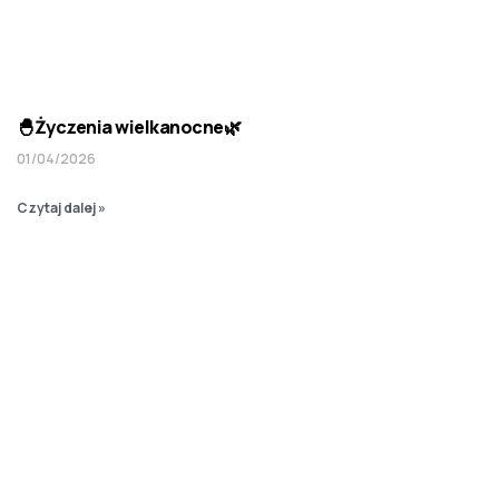
🐣Życzenia wielkanocne🌿
01/04/2026
Czytaj dalej »