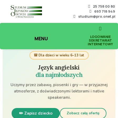
25 758 00 80
693 718 949
studium@pro.onet.pl
LOGOWANIE
MENU
SEKRETARIAT
INTERNETOWY
🎒 Dla dzieci w wieku 6–13 lat
Język angielski
dla najmłodszych
Uczymy przez zabawę, piosenki i gry — w przyjaznej
atmosferze, z doświadczonymi lektorami i native
speakerami.
✏️ Zapisz dziecko
Zobacz całą ofertę