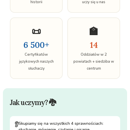
historii
uczy się u nas
📜
🏫
6 500+
14
Certyfikatów
Oddziałów w 2
językowych naszych
powiatach + siedziba w
słuchaczy
centrum
Jak uczymy? 🐉
Skupiamy się na wszystkich 4 sprawnościach:
👂
słuchanie, mówienie, czytanie i pisanie