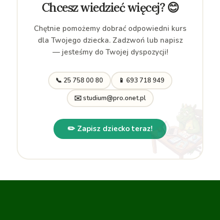
Chcesz wiedzieć więcej? 😊
Chętnie pomożemy dobrać odpowiedni kurs
dla Twojego dziecka. Zadzwoń lub napisz
— jesteśmy do Twojej dyspozycji!
📞 25 758 00 80
📱 693 718 949
✉️ studium@pro.onet.pl
✏️ Zapisz dziecko teraz!