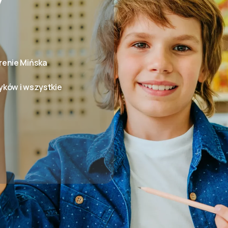
renie Mińska
yków i wszystkie