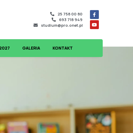
25 758 00 80
693 718 949
studium@pro.onet.pl
2027
GALERIA
KONTAKT