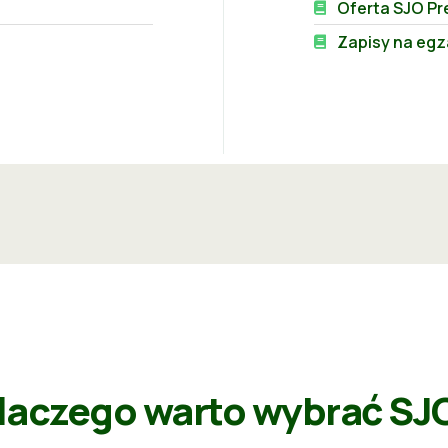
Oferta SJO Pr
Zapisy na egz
laczego
warto wybrać
SJ