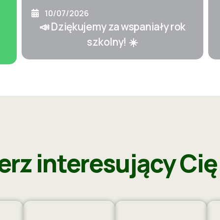
10/07/2026
📣 Dziękujemy za wspaniały rok
szkolny! ☀️
rz interesujący Cię