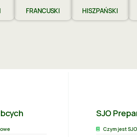
I
FRANCUSKI
HISZPAŃSKI
Obcych
SJO Prepa
ykowe
Czym jest SJ