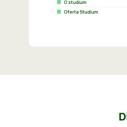
O studium
Oferta Studium
D