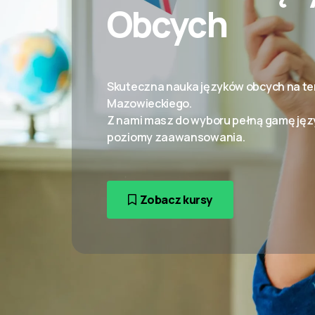
Obcych
Skuteczna nauka języków obcych na te
Mazowieckiego.
Z nami masz do wyboru pełną gamę jęz
poziomy zaawansowania.
Zobacz kursy