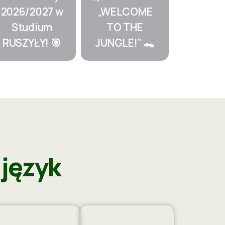
2026/2027 w
„WELCOME
Studium
TO THE
RUSZYŁY! 🎯
JUNGLE!” 🐊
 język