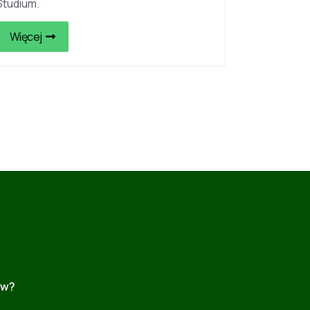
Studium.
Więcej
ów?