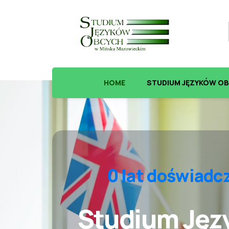
HOME
STUDIUM JĘZYKÓW O
0
 lat doświadc
Studium Jęz