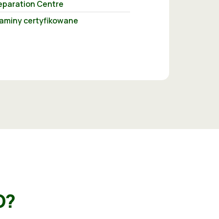
eparation Centre
aminy certyfikowane
O?