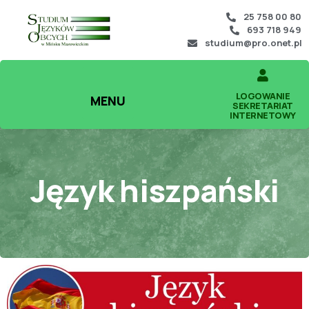
25 758 00 80
693 718 949
studium@pro.onet.pl
LOGOWANIE
MENU
SEKRETARIAT
INTERNETOWY
Język hiszpański