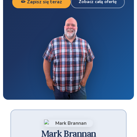
✏️ Zapisz się teraz
Zobacz całą ofertę
Mark Brannan