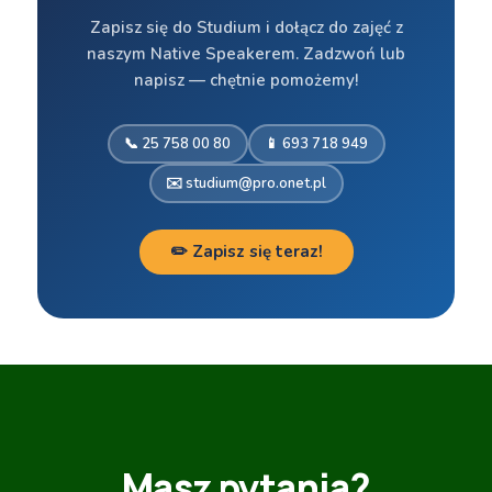
Zapisz się do Studium i dołącz do zajęć z
naszym Native Speakerem. Zadzwoń lub
napisz — chętnie pomożemy!
📞 25 758 00 80
📱 693 718 949
✉️ studium@pro.onet.pl
✏️ Zapisz się teraz!
Masz pytania?