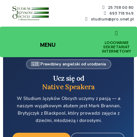
25 758 00 80
693 718 949
studium@pro.onet.pl
LOGOWANIE
MENU
SEKRETARIAT
INTERNETOWY
🇬🇧 Prawdziwy angielski od urodzenia
Ucz się od
Native Speakera
W Studium Języków Obcych uczymy z pasją — a
naszym wyjątkowym atutem jest Mark Brannan,
Brytyjczyk z Blackpool, który prowadzi zajęcia z
dziećmi, młodzieżą i dorosłymi.