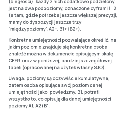
(biegłości); każdy z nich dodatkowo podzielony
jest na dwa podpoziomy, oznaczone cyframi 1 i 2
(a tam, gdzie potrzeba jeszcze większej precyzji,
mamy do dyspozycji jeszcze trzy
“międzypoziomy”, A2+, B1+ i B2+).
Konkretne umiejętności pozwalające określić, na
jakim poziomie znajduje się konkretna osoba
znaleźć można w dokumencie opisującym skalę
CEFR oraz w poniższej, bardziej szczegółowej
tabeli (opracowanej na użytek własny SJO).
Uwaga: poziomy są oczywiście kumulatywne,
zatem osoba opisująca swój poziom danej
umiejętności jako, powiedzmy, B1, potrafi
wszystko to, co opisują dla danej umiejętności
poziomy A1, A2 i B1.