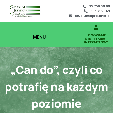
25 758 00 80
693 718 949
studium@pro.onet.pl
LOGOWANIE
MENU
SEKRETARIAT
INTERNETOWY
„Can do”, czyli co
potrafię na każdym
poziomie