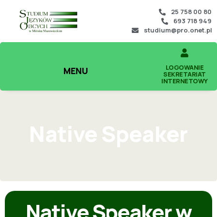
25 758 00 80
693 718 949
studium@pro.onet.pl
LOGOWANIE
MENU
SEKRETARIAT
INTERNETOWY
Native Speaker
Native Speaker w