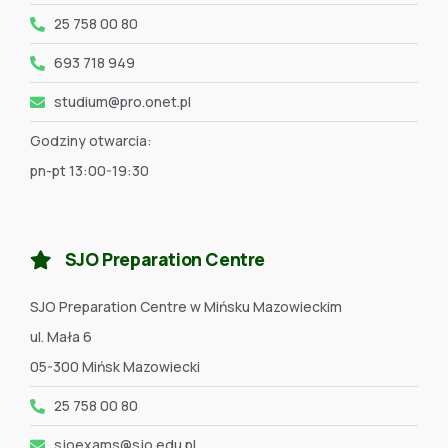
25 758 00 80
693 718 949
studium@pro.onet.pl
Godziny otwarcia:
pn-pt 13:00-19:30
SJO Preparation Centre
SJO Preparation Centre w Mińsku Mazowieckim
ul. Mała 6
05-300 Mińsk Mazowiecki
25 758 00 80
sjoexams@sjo.edu.pl