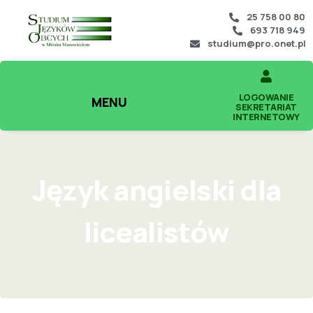
25 758 00 80
693 718 949
studium@pro.onet.pl
LOGOWANIE
MENU
SEKRETARIAT
INTERNETOWY
Język angielski dla
licealistów