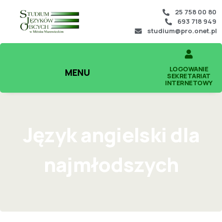
25 758 00 80
693 718 949
studium@pro.onet.pl
LOGOWANIE
MENU
SEKRETARIAT
INTERNETOWY
Język angielski dla
najmłodszych