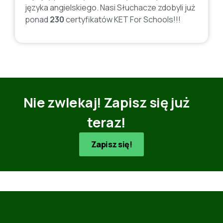
języka angielskiego. Nasi Słuchacze zdobyli już
ponad
230
certyfikatów KET For Schools!!!
Nie zwlekaj! Zapisz się już
teraz!
Zapisz się!