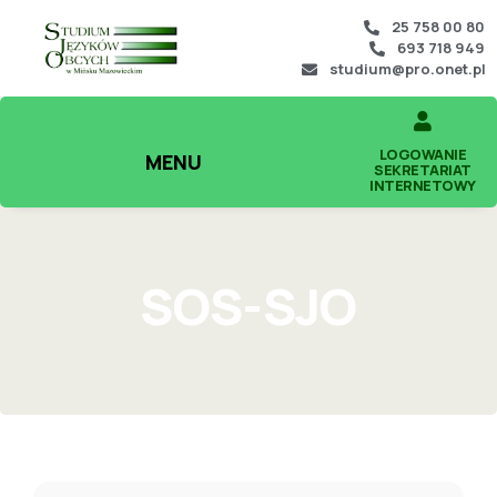
25 758 00 80
693 718 949
studium@pro.onet.pl
LOGOWANIE
MENU
SEKRETARIAT
INTERNETOWY
SOS-SJO