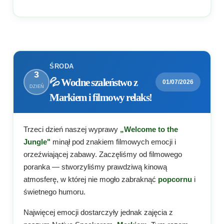
ŚRODA
3
💦 Wodne szaleństwo z
01/07/2026
DZIEŃ
Markiem i filmowy relaks!
Trzeci dzień naszej wyprawy
„Welcome to the
Jungle"
minął pod znakiem filmowych emocji i
orzeźwiającej zabawy. Zaczęliśmy od filmowego
poranka — stworzyliśmy prawdziwą kinową
atmosferę, w której nie mogło zabraknąć
popcornu
i
świetnego humoru.
Najwięcej emocji dostarczyły jednak zajęcia z