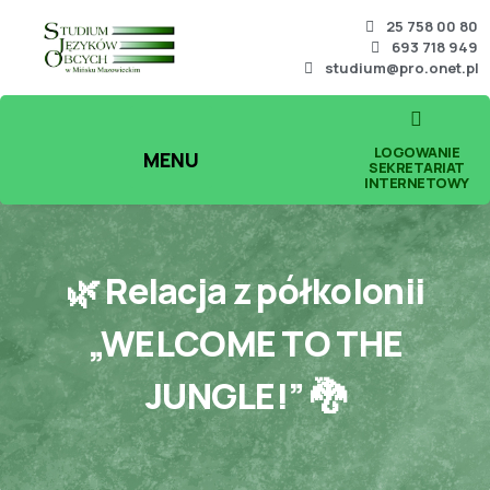
25 758 00 80
693 718 949
studium@pro.onet.pl
LOGOWANIE
MENU
SEKRETARIAT
INTERNETOWY
🌿 Relacja z półkolonii
„WELCOME TO THE
JUNGLE!” 🐉