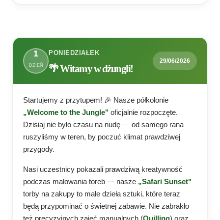
1
PONIEDZIAŁEK
29/06/2026
DZIEŃ
🌴 Witamy w dżungli!
Startujemy z przytupem! 🎉 Nasze półkolonie
„Welcome to the Jungle"
oficjalnie rozpoczęte.
Dzisiaj nie było czasu na nudę — od samego rana
ruszyliśmy w teren, by poczuć klimat prawdziwej
przygody.
Nasi uczestnicy pokazali prawdziwą kreatywność
podczas malowania toreb — nasze
„Safari Sunset"
torby na zakupy to małe dzieła sztuki, które teraz
będą przypominać o świetnej zabawie. Nie zabrakło
też precyzyjnych zajęć manualnych (
Quilling
) oraz