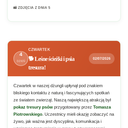
📸 ZDJĘCIA Z DNIA 5
CZWARTEK
4
🐕 Leśne ścieżki i psia
02/07/2026
DZIEŃ
tresura!
Czwartek w naszej dżungli upłynął pod znakiem
bliskiego kontaktu z naturą i fascynujących spotkań
ze światem zwierząt. Naszą największą atrakcją był
pokaz tresury psów
przygotowany przez
Tomasza
Piotrowskiego
. Uczestnicy mieli okazję zobaczyć na
żywo, jak ważna jest dyscyplina, komunikacja i