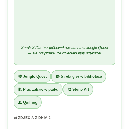
Smok SJOk też próbował swoich sił w Jungle Quest
— ale przyznaje, że dzieciaki były szybsze!
🧭 Jungle Quest
📚 Strefa gier w bibliotece
🛝 Plac zabaw w parku
🎨 Stone Art
🧵 Quilling
📸 ZDJĘCIA Z DNIA 2