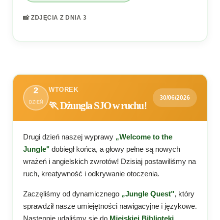
📸 ZDJĘCIA Z DNIA 3
2
WTOREK
30/06/2026
DZIEŃ
🏃 Dżungla SJO w ruchu!
Drugi dzień naszej wyprawy
„Welcome to the
Jungle"
dobiegł końca, a głowy pełne są nowych
wrażeń i angielskich zwrotów! Dzisiaj postawiliśmy na
ruch, kreatywność i odkrywanie otoczenia.
Zaczęliśmy od dynamicznego
„Jungle Quest"
, który
sprawdził nasze umiejętności nawigacyjne i językowe.
Następnie udaliśmy się do
Miejskiej Biblioteki