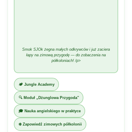
Smok SJOk żegna małych odkrywców i już zaciera
łapy na zimową przygodę — do zobaczenia na
półkoloniach! /p>
🏕️ Jungle Academy
🔍 Moduł „Dżunglowa Przygoda"
🎓 Nauka angielskiego w praktyce
❄️ Zapowiedź zimowych półkolonii