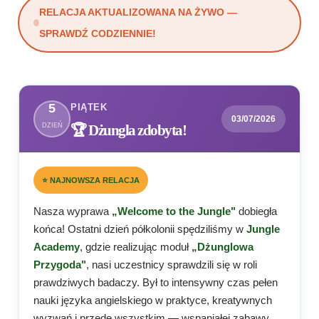
RELACJA AKTUALIZOWANA NA ŻYWO —
SPRAWDŹ CODZIENNIE!
5
PIĄTEK
03/07/2026
DZIEŃ
🏆 Dżungla zdobyta!
⭐ NAJNOWSZA RELACJA
Nasza wyprawa
„Welcome to the Jungle"
dobiegła
końca! Ostatni dzień półkolonii spędziliśmy w
Jungle
Academy
, gdzie realizując moduł
„Dżunglowa
Przygoda"
, nasi uczestnicy sprawdzili się w roli
prawdziwych badaczy. Był to intensywny czas pełen
nauki języka angielskiego w praktyce, kreatywnych
wyzwań i przede wszystkim — wspaniałej zabawy.