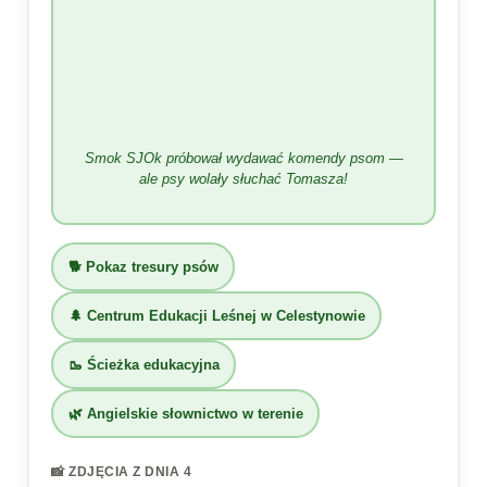
Smok SJOk próbował wydawać komendy psom —
ale psy wolały słuchać Tomasza!
🐕 Pokaz tresury psów
🌲 Centrum Edukacji Leśnej w Celestynowie
🥾 Ścieżka edukacyjna
🌿 Angielskie słownictwo w terenie
📸 ZDJĘCIA Z DNIA 4