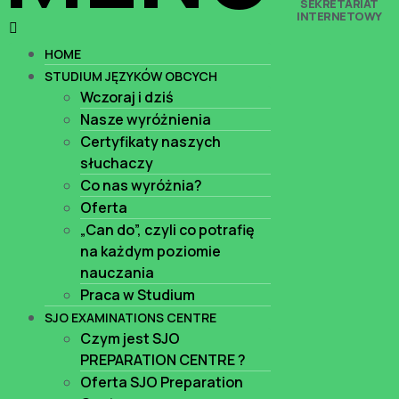
SEKRETARIAT
INTERNETOWY
HOME
STUDIUM JĘZYKÓW OBCYCH
Wczoraj i dziś
Nasze wyróżnienia
Certyfikaty naszych
słuchaczy
Co nas wyróżnia?
Oferta
„Can do”, czyli co potrafię
na każdym poziomie
nauczania
Praca w Studium
SJO EXAMINATIONS CENTRE
Czym jest SJO
PREPARATION CENTRE ?
Oferta SJO Preparation