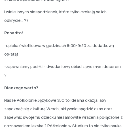
I wiele innych niespodzianek, które tylko czekają na ich
odkrycie… ??
Ponadto
❗️
-opieka świetlicowa w godzinach 8:00-9:30 za dodatkową
opłatą❗️
-zapewniamy posiłki – dwudaniowy obiad z pysznym deserem
?
Dlaczego warto
❓
Nasze Półkolonie Językowe SJO to idealna okazja, aby
zapoznać się z kulturą Włoch, aktywnie spędzić czas oraz
zapewnić swojemu dziecku niesamowite wrażenia połączone z
poznawaniem języka ? Półkolonie w Studium to nie tylko nauka,