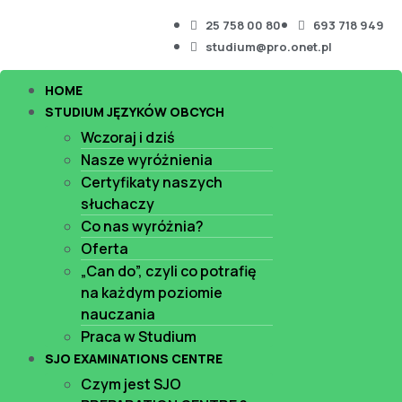
25 758 00 80
693 718 949
studium@pro.onet.pl
HOME
STUDIUM JĘZYKÓW OBCYCH
Wczoraj i dziś
Nasze wyróżnienia
Certyfikaty naszych
słuchaczy
Co nas wyróżnia?
Oferta
„Can do”, czyli co potrafię
na każdym poziomie
nauczania
Praca w Studium
SJO EXAMINATIONS CENTRE
Czym jest SJO