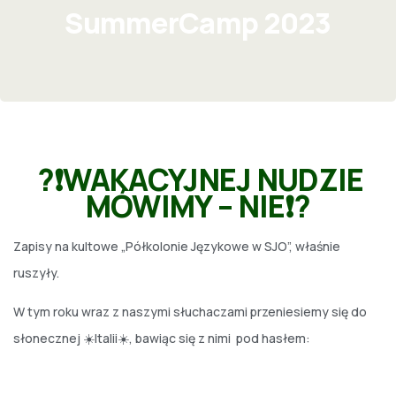
SummerCamp 2023
?❗️WAKACYJNEJ NUDZIE
MÓWIMY – NIE❗️?
Zapisy na kultowe „Półkolonie Językowe w SJO”, właśnie
ruszyły.
W tym roku wraz z naszymi słuchaczami przeniesiemy się do
słonecznej ☀️Italii☀️, bawiąc się z nimi pod hasłem: