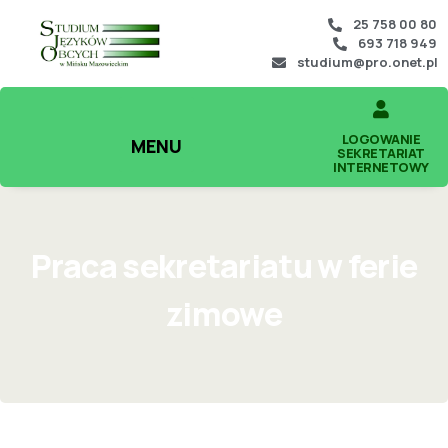
25 758 00 80
693 718 949
studium@pro.onet.pl
LOGOWANIE
MENU
SEKRETARIAT
INTERNETOWY
Praca sekretariatu w ferie
zimowe