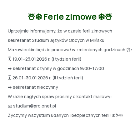
☃️❄️ Ferie zimowe ❄️☃️
Uprzejmie informujemy, że w czasie ferii zimowych
sekretariat Studium Języków Obcych w Mińsku
Mazowieckim będzie pracował w zmienionych godzinach ⏰:
🗓️ 19.01–23.01.2026 r. (I tydzień ferii)
➡️ sekretariat czynny w godzinach 9:00–17:00
🗓️ 26.01–30.01.2026 r. (II tydzień ferii)
➡️ sekretariat nieczynny
W razie nagłych spraw prosimy o kontakt mailowy:
📧 studium@pro.onet.pl
Życzymy wszystkim udanych i bezpiecznych ferii! ❄️⛷️☃️